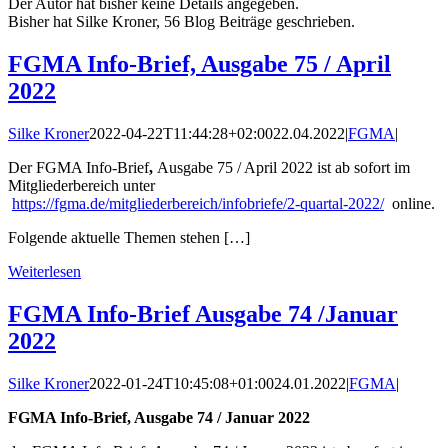
Der Autor hat bisher keine Details angegeben.
Bisher hat Silke Kroner, 56 Blog Beiträge geschrieben.
FGMA Info-Brief, Ausgabe 75 / April
2022
Silke Kroner
2022-04-22T11:44:28+02:00
22.04.2022
|
FGMA
|
Der FGMA Info-Brief
,
Ausgabe 75 / April 2022 ist ab sofort im
Mitgliederbereich unter
https://fgma.de/mitgliederbereich/infobriefe/2-quartal-2022/
online.
Folgende aktuelle Themen stehen […]
Weiterlesen
FGMA Info-Brief Ausgabe 74 /Januar
2022
Silke Kroner
2022-01-24T10:45:08+01:00
24.01.2022
|
FGMA
|
FGMA Info-Brief
,
Ausgabe 74 / Januar 2022