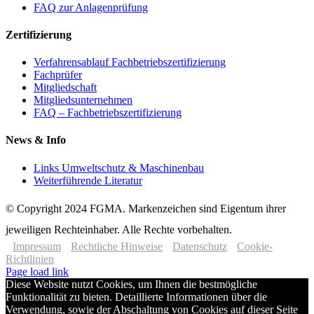
FAQ zur Anlagenprüfung
Zertifizierung
Verfahrensablauf Fachbetriebszertifizierung
Fachprüfer
Mitgliedschaft
Mitgliedsunternehmen
FAQ – Fachbetriebszertifizierung
News & Info
Links Umweltschutz & Maschinenbau
Weiterführende Literatur
© Copyright 2024 FGMA.­ Markenzeichen sind Eigentum ihrer
jeweiligen Rechteinhaber. Alle Rechte vorbehalten.
Impressum
Rechtliche Hinweise
Datenschutz
Cookie-
Richtlinien
Page load link
Diese Website nutzt Cookies, um Ihnen die bestmögliche
Funktionalität zu bieten. Detaillierte Informationen über die
Verwendung, sowie der Abschaltung von Cookies auf dieser Seite